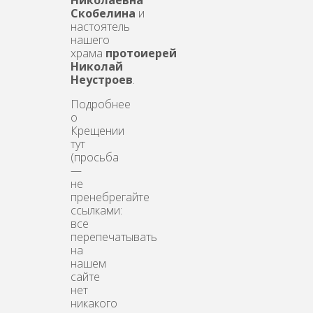
Скобелина
и
настоятель
нашего
храма
протоиерей
Николай
Неустроев
.
Подробнее
о
Крещении
тут
(просьба
—
не
пренебрегайте
ссылками:
все
перепечатывать
на
нашем
сайте
нет
никакого