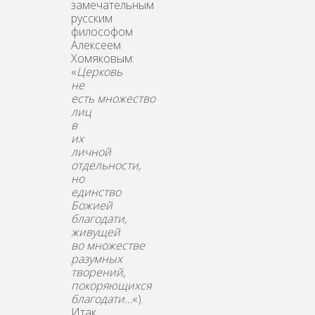
замечательным
русским
философом
Алексеем
Хомяковым:
«
Церковь
не
есть множество
лиц
в
их
личной
отдельности,
но
единство
Божией
благодати,
живущей
во множестве
разумных
творений,
покоряющихся
благодати…
«).
Итак,