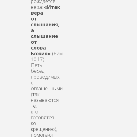
рождается
вера:
«
Итак
вера
от
слышания,
а
слышание
от
слова
Божия»
(Рим.
10:17).
Пять
бесед,
проводимых
с
оглашенными
(так
называются
те,
кто
готовятся
ко
крещению),
помогают