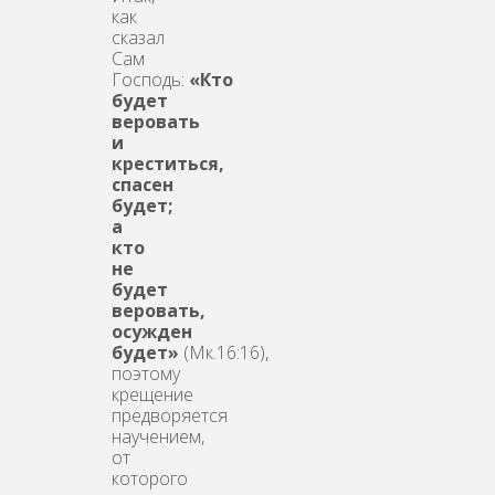
как
сказал
Сам
Господь:
«Кто
будет
веровать
и
креститься,
спасен
будет;
а
кто
не
будет
веровать,
осужден
будет»
(Мк.16:16),
поэтому
крещение
предворяется
научением,
от
которого