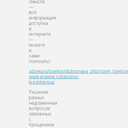
смысла
—
вся
информация
доступна
в
интернете
—
можете
и
сами
поискать):
azbyka.ru/tserkov/duhovnaya_zhizn/sem_tserkovn
www.pravmir.ru/tainstvo-
kreshheniya/
Решение
разных
недоуменных
вопросов
связанных
с
Крещением: