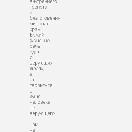
внутреннего
трепета
и
благоговения
миновать
храм
Божий
(конечно
речь
идет
о
верующих
людях,
а
что
твориться
в
душе
человека
не
верующего
—
нам
не