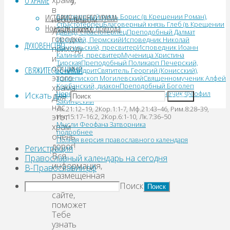
О ХРАМЕ
в
ИСТОРИЯ НАШЕГО ХРАМА
Благоверный князь Борис (в Крещении Роман),
небольшом
страстотерпец
Благоверный князь Глеб (в Крещении
Новости нашего прихода
уральском
Давид), страстотерпец
Преподобный Далмат
городке,
Исетский, Пермский
Исповедник Николай
ДУХОВЕНСТВО
Понгильский, пресвитер
Исповедник Иоанн
приходу
Калинин, пресвитер
Мученица Христина
и
Тирская
Преподобный Поликарп Печерский,
общине
СВЯЖИТЕСЬ С НАМИ
архимандрит
Святитель Георгий (Конисский),
этого
архиепископ Могилевский
Священномученик Алфей
Корбанский, диакон
Преподобный Боголеп
храма!
Черноярский
Мученик Капитон
Мученик Феофил
Искать для:
Для
Поиск
Закинфский
нас
Лк.21:12–19, 2Кор.1:1-7, Мф.21:43–46, Рим.8:28–39,
этот
Ин.15:17–16:2, 2Кор.6:1-10, Лк.7:36–50
Мысли Феофана Затворника
храм
подробнее
очень
Полная версия православного календаря
дорог!
Регистрация
Вся
Православный календарь на сегодня
информация,
В-Православии.рф
размещенная
на
Поиск
сайте,
поможет
Тебе
узнать