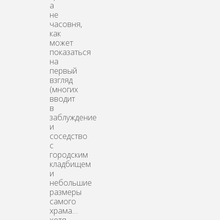
а
не
часовня,
как
может
показаться
на
первый
взгляд
(многих
вводит
в
заблуждение
и
соседство
с
городским
кладбищем
и
небольшие
размеры
самого
храма…
хотя