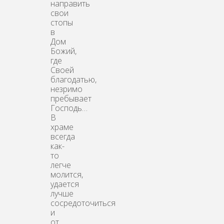
направить
свои
стопы
в
Дом
Божий,
где
Своей
благодатью,
незримо
пребывает
Господь…
В
храме
всегда
как-
то
легче
молится,
удается
лучше
сосредоточиться
и
от