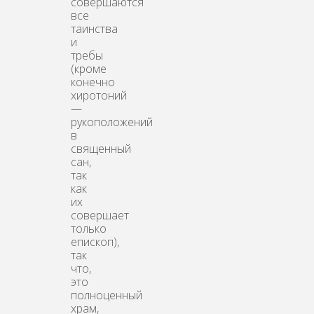
совершаются
все
таинства
и
требы
(кроме
конечно
хиротоний
—
рукоположений
в
священный
сан,
так
как
их
совершает
только
епископ),
так
что,
это
полноценный
храм,