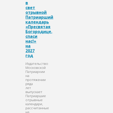
в
свет
отрывной
Патриарший
календарь
«Пресвятая
Богородице,
спаси
нас!»
на
2027
год
Издательство
Московской
Патриархии
на
протяжении
ряда
лет
выпускает
Патриаршие
отрывные
календари,
рассчитанные
на