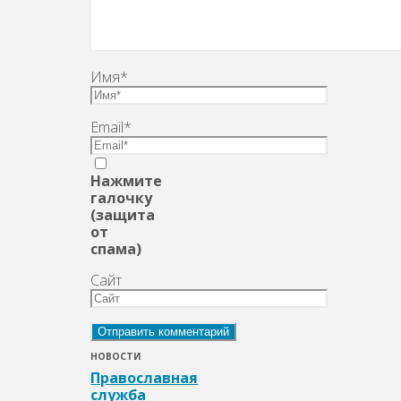
Имя
*
Email
*
Нажмите
галочку
(защита
от
спама)
Сайт
НОВОСТИ
Православная
служба