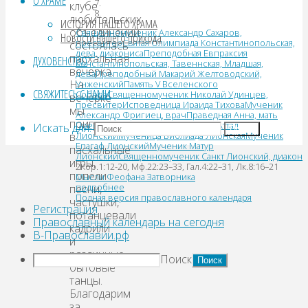
О ХРАМЕ
клубе
любительских
ИСТОРИЯ НАШЕГО ХРАМА
объединений
Священномученик Александр Сахаров,
Новости нашего прихода
пресвитер
Святая Олимпиада Константинопольская,
состоялась
дева, диакониса
Преподобная Евпраксия
пасхальная
ДУХОВЕНСТВО
Константинопольская, Тавеннская, Младшая,
вечёрка.
дева
Преподобный Макарий Желтоводский,
На
Унженский
Память V Вселенского
СВЯЖИТЕСЬ С НАМИ
Собора
Священномученик Николай Удинцев,
вечёрке
пресвитер
Исповедница Ираида Тихова
Мученик
мы
Александр Фригиец, врач
Праведная Анна, мать
поиграли
Пресвятой Богородицы
Мученик Аттал
Искать для:
Поиск
в
Лионский
Мученица Библиада Лионская
Мученик
Епагаф Лионский
Мученик Матур
пасхальные
Лионский
Священномученик Санкт Лионский, диакон
игры,
2Кор.1:12-20, Мф.22:23–33, Гал.4:22–31, Лк.8:16–21
попели
Мысли Феофана Затворника
подробнее
песни,
Полная версия православного календаря
частушки,
Регистрация
потанцевали
Православный календарь на сегодня
кадрили
В-Православии.рф
и
различные
Поиск
бытовые
танцы.
Благодарим
за