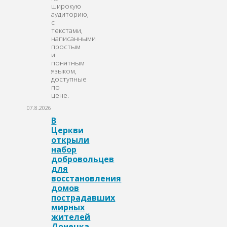
широкую
аудиторию,
с
текстами,
написанными
простым
и
понятным
языком,
доступные
по
цене.
07.8.2026
В
Церкви
открыли
набор
добровольцев
для
восстановления
домов
пострадавших
мирных
жителей
Донецка