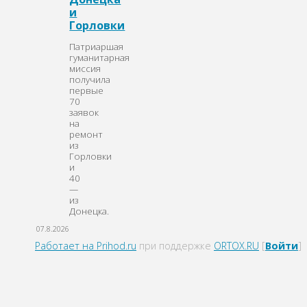
и
Горловки
Патриаршая
гуманитарная
миссия
получила
первые
70
заявок
на
ремонт
из
Горловки
и
40
—
из
Донецка.
07.8.2026
Работает на Prihod.ru
при поддержке
ORTOX.RU
[
Войти
]