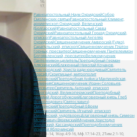
Равноапостольный Наум Охридский
Собор
Смоленских святых
Равноапостольный Климент,
архиепископ Охридский, Величский
(Болгарский)
Равноапостольный Савва
Охридский
Равноапостольный Горазд Охридский,
епископ
Равноапостольный Ангеляр
Охридский
Священномученик Амвросий (Гудко),
Сарапульский, епископ
Священномученик Платон
Горных, пресвитер
Священномученик Пантелеимон
Богоявленский, пресвитер
Великомученик
Пантелеимон целитель
Преподобный Герман
Аляскинский
Блаженный Николай Кочанов,
Новгородский, Христа ради юродивый
Святитель
Иоасаф (Скрипицын), митрополит
Московский
Преподобная Анфиса Мантинейская,
игумения
Священномученик Иоанн Соловьев,
пресвитер
Святитель Антоний, епископ
Вологодский, Великопермский
Преподобный
Аркадий Дорогобужский
Благоверный князь Глеб
Всеволодович (Святославич)
Смоленский
Преподобный Ефрем
Смоленский
Святитель Игнатий, епископ
Смоленский, чудотворец
Благоверный князь Симеон
Мстиславич Вяземский
Мученик Христодул
Солунский, Кассандрский
Преподобномученик
Игнатий Яблочинсий
Ин.21:1–14, 1Кор.4:9-16, Мф.17:14–23, 2Тим.2:1-10,