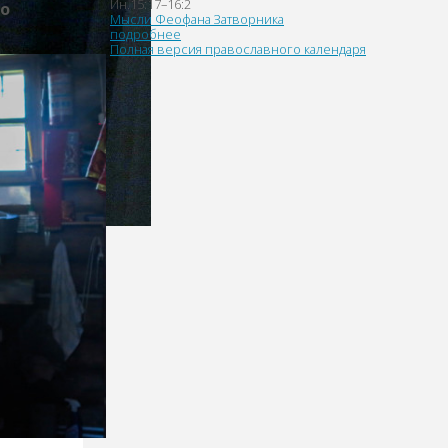
Ин.15:17–16:2
о
Мысли Феофана Затворника
подробнее
Полная версия православного календаря